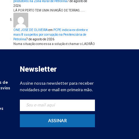
produtores na Zona Rural de Petrolina
7 de agosto de
2026
LÁ POR PERTO TEM UMA INVASÃO DE TERRAS......
ONE JOSE DE OLIVEIRA
em
PCPE indicia ex-diretor e
mais 8 suspeitos por corrupção na Penitenciária de
Petrolina
7 de agosto de 2026
Numa situação como essa a solução é chamar o LADRÃO
Newsletter
s de
Assine nossa newsletter para receber
svios
novidades por e-mail em primeira mão.
es