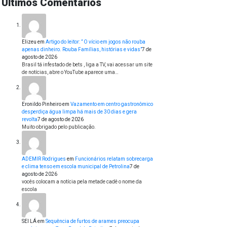
Últimos Comentários
Elizeu
em
Artigo do leitor: ” O vício em jogos não rouba
apenas dinheiro. Rouba Famílias, histórias e vidas”
7 de
agosto de 2026
Brasil tá infestado de bets , liga a TV, vai acessar um site
de notícias, abre o YouTube aparece uma…
Eronildo Pinheiro
em
Vazamento em centro gastronômico
desperdiça água limpa há mais de 30 dias e gera
revolta
7 de agosto de 2026
Muito obrigado pelo publicação.
ADEMIR Rodrigues
em
Funcionários relatam sobrecarga
e clima tenso em escola municipal de Petrolina
7 de
agosto de 2026
vocês colocam a notícia pela metade cadê o nome da
escola
SEI LÁ
em
Sequência de furtos de arames preocupa