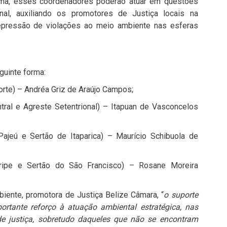
ema, esses coordenadores poderão atuar em questões
al, auxiliando os promotores de Justiça locais na
 repressão de violações ao meio ambiente nas esferas
uinte forma:
orte) – Andréa Griz de Araújo Campos;
tral e Agreste Setentrional) – Itapuan de Vasconcelos
ajeú e Sertão de Itaparica) – Maurício Schibuola de
aripe e Sertão do São Francisco) – Rosane Moreira
ente, promotora de Justiça Belize Câmara, “
o suporte
ortante reforço à atuação ambiental estratégica, nas
 de justiça, sobretudo daqueles que não se encontram