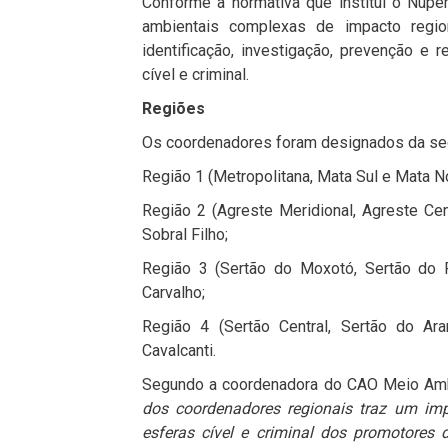
Conforme a normativa que institui o Nup
ambientais complexas de impacto region
identificação, investigação, prevenção e
cível e criminal.
Regiões
Os coordenadores foram designados da seg
Região 1 (Metropolitana, Mata Sul e Mata N
Região 2 (Agreste Meridional, Agreste Cen
Sobral Filho;
Região 3 (Sertão do Moxotó, Sertão do P
Carvalho;
Região 4 (Sertão Central, Sertão do Ar
Cavalcanti.
Segundo a coordenadora do CAO Meio Ambi
dos coordenadores regionais traz um imp
esferas cível e criminal dos promotores