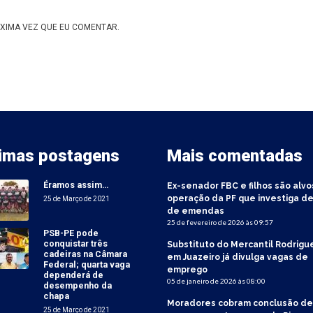
XIMA VEZ QUE EU COMENTAR.
timas postagens
Mais comentadas
Éramos assim…
Ex-senador FBC e filhos são alvo
operação da PF que investiga de
25 de Março de 2021
de emendas
25 de fevereiro de 2026 às 09:57
PSB-PE pode
conquistar três
Substituto do Mercantil Rodrigu
cadeiras na Câmara
em Juazeiro já divulga vagas de
Federal; quarta vaga
emprego
dependerá de
05 de janeiro de 2026 às 08:00
desempenho da
chapa
Moradores cobram conclusão de
25 de Março de 2021