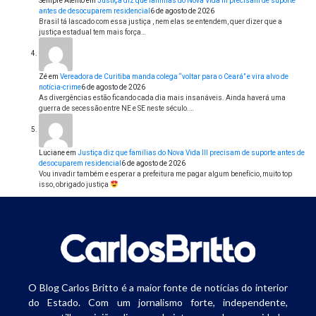
Sempre Atento
em
Justiça diz que famílias do Nova Vida III precisam de suporte
antes de desocuparem residencial
6 de agosto de 2026
Brasil tá lascado com essa justiça , nem elas se entendem, quer dizer que a
justiça estadual tem mais força…
Zé
em
Vereadora de Curitiba manda colega “voltar para o Ceará” e vira alvo de
notícia-crime
6 de agosto de 2026
As divergências estão ficando cada dia mais insanáveis. Ainda haverá uma
guerra de secessão entre NE e SE neste século.…
Luciane
em
Justiça diz que famílias do Nova Vida III precisam de suporte antes de
desocuparem residencial
6 de agosto de 2026
Vou invadir também e esperar a prefeitura me pagar algum benefício, muito top
isso, obrigado justiça
O Blog Carlos Britto é a maior fonte de notícias do interior
do Estado. Com um jornalismo forte, independente,