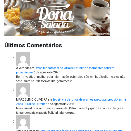
Últimos Comentários
A verdade
em
Ratos reaparecem na Orla de Petrolina e moradores cobram
providências
6 de agosto de 2026
Bom investigar melhor esta informação, pois ratos não tem hábito diurno, eles não
costumam sair da toca de dia, geralmente…
MARCELINO OLIVEIRA
em
Sequência de furtos de arames preocupa produtores na
Zona Rural de Petrolina
6 de agosto de 2026
Investimento em segurança não existe , Petrolina está jogado as cobras , facções
tomando conta e agente Policial falando que…