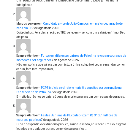
Um redutor de velocidade uma lombadas e um cemafaro todos juntos,muita
inteligência
Marcus servero
em
Candidato a vice de João Campos tem maior declaração de
bens em PE
7 de agosto de 2026
Coitadinhos. Pela declaração ao TRE, parecem viver com um salário mínimo. Deu
até pena.
Sempre Atento
em
Furtos em diferentes bairros de Petrolina reforçam cobrança de
moradores por segurança
7 de agosto de 2026
Não tem policia que vá acabar com isto, a única solução é pegar e mandar comer
capim, fora isto impossível,…
Sempre Atento
em
PCPE indicia ex-diretor e mais 8 suspeitos por corrupção na
Penitenciária de Petrolina
7 de agosto de 2026
É muito ladrão nesse país, só pena de morte para acabar com essas desgraças.
Sempre Atento
em
Festas Juninas de PE contabilizam R$ 310,7 milhões de
recursos públicos
7 de agosto de 2026
Olha o desperdício de dinheiro público, saúde lascada, educação um lixo, esgotos
jogados em qualquer buraco correndo para os rios,…