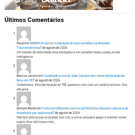
Últimos Comentários
Paulo
em
AMMPLA conclui instalação de novo semáforo na Avenida
Transnordestina
7 de agosto de 2026
Um redutor de velocidade uma lombadas e um cemafaro todos juntos,muita
inteligência
Marcus servero
em
Candidato a vice de João Campos tem maior declaração de
bens em PE
7 de agosto de 2026
Coitadinhos. Pela declaração ao TRE, parecem viver com um salário mínimo. Deu
até pena.
Sempre Atento
em
Furtos em diferentes bairros de Petrolina reforçam cobrança de
moradores por segurança
7 de agosto de 2026
Não tem policia que vá acabar com isto, a única solução é pegar e mandar comer
capim, fora isto impossível,…