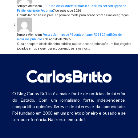
Sempre Atento
em
PCPE indicia ex-diretor e mais 8 suspeitos por corrupção na
Penitenciária de Petrolina
7 de agosto de 2026
É muito ladrão nesse país, só pena de morte para acabar com essas desgraças.
Sempre Atento
em
Festas Juninas de PE contabilizam R$ 310,7 milhões de
recursos públicos
7 de agosto de 2026
Olha o desperdício de dinheiro público, saúde lascada, educação um lixo, esgotos
jogados em qualquer buraco correndo para os rios,…
O Blog Carlos Britto é a maior fonte de notícias do interior
do Estado. Com um jornalismo forte, independente,
compartilha opiniões livres e de interesse da comunidade.
Foi fundado em 2008 em um projeto pioneiro e ousado e se
tornou referência. Na frente em tudo!