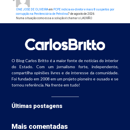
ONE JOSE DE OLIVEIRA
em
PCPE indicia ex-diretor e mais 8 suspeitos por
corrupção na Penitenciária de Petrolina
7 de agosto de 2026
Numa situação como essa a solução é chamar o LADRÃO
O Blog Carlos Britto é a maior fonte de notícias do interior
do Estado. Com um jornalismo forte, independente,
compartilha opiniões livres e de interesse da comunidade.
Foi fundado em 2008 em um projeto pioneiro e ousado e se
tornou referência. Na frente em tudo!
Últimas postagens
Mais comentadas