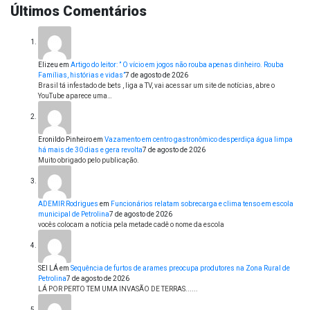
Últimos Comentários
Elizeu
em
Artigo do leitor: ” O vício em jogos não rouba apenas dinheiro. Rouba
Famílias, histórias e vidas”
7 de agosto de 2026
Brasil tá infestado de bets , liga a TV, vai acessar um site de notícias, abre o
YouTube aparece uma…
Eronildo Pinheiro
em
Vazamento em centro gastronômico desperdiça água limpa
há mais de 30 dias e gera revolta
7 de agosto de 2026
Muito obrigado pelo publicação.
ADEMIR Rodrigues
em
Funcionários relatam sobrecarga e clima tenso em escola
municipal de Petrolina
7 de agosto de 2026
vocês colocam a notícia pela metade cadê o nome da escola
SEI LÁ
em
Sequência de furtos de arames preocupa produtores na Zona Rural de
Petrolina
7 de agosto de 2026
LÁ POR PERTO TEM UMA INVASÃO DE TERRAS......