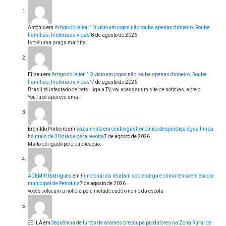
Antônio
em
Artigo do leitor: ” O vício em jogos não rouba apenas dinheiro. Rouba
Famílias, histórias e vidas”
8 de agosto de 2026
Isto é uma praga maldita.
Elizeu
em
Artigo do leitor: ” O vício em jogos não rouba apenas dinheiro. Rouba
Famílias, histórias e vidas”
7 de agosto de 2026
Brasil tá infestado de bets , liga a TV, vai acessar um site de notícias, abre o
YouTube aparece uma…
Eronildo Pinheiro
em
Vazamento em centro gastronômico desperdiça água limpa
há mais de 30 dias e gera revolta
7 de agosto de 2026
Muito obrigado pelo publicação.
ADEMIR Rodrigues
em
Funcionários relatam sobrecarga e clima tenso em escola
municipal de Petrolina
7 de agosto de 2026
vocês colocam a notícia pela metade cadê o nome da escola
SEI LÁ
em
Sequência de furtos de arames preocupa produtores na Zona Rural de