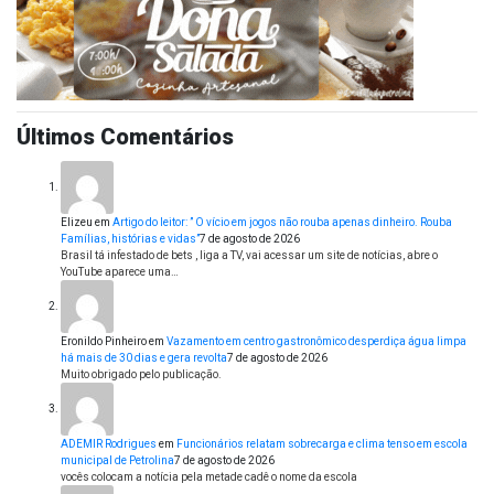
Últimos Comentários
Elizeu
em
Artigo do leitor: ” O vício em jogos não rouba apenas dinheiro. Rouba
Famílias, histórias e vidas”
7 de agosto de 2026
Brasil tá infestado de bets , liga a TV, vai acessar um site de notícias, abre o
YouTube aparece uma…
Eronildo Pinheiro
em
Vazamento em centro gastronômico desperdiça água limpa
há mais de 30 dias e gera revolta
7 de agosto de 2026
Muito obrigado pelo publicação.
ADEMIR Rodrigues
em
Funcionários relatam sobrecarga e clima tenso em escola
municipal de Petrolina
7 de agosto de 2026
vocês colocam a notícia pela metade cadê o nome da escola