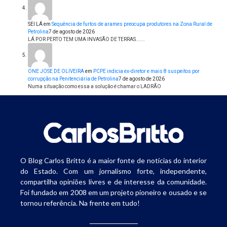
SEI LÁ
em
Sequência de furtos de arames preocupa produtores na Zona Rural de
Petrolina
7 de agosto de 2026
LÁ POR PERTO TEM UMA INVASÃO DE TERRAS......
ONE JOSE DE OLIVEIRA
em
PCPE indicia ex-diretor e mais 8 suspeitos por
corrupção na Penitenciária de Petrolina
7 de agosto de 2026
Numa situação como essa a solução é chamar o LADRÃO
O Blog Carlos Britto é a maior fonte de notícias do interior
do Estado. Com um jornalismo forte, independente,
compartilha opiniões livres e de interesse da comunidade.
Foi fundado em 2008 em um projeto pioneiro e ousado e se
tornou referência. Na frente em tudo!