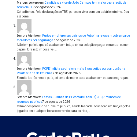
Marcus servero
em
Candidato a vice de João Campos tem maior declaração de
bens em PE
7 de agosto de 2026
Coitadinhos. Pela declaração ao TRE, parecem viver com um salário mínimo. Deu
até pena.
Sempre Atento
em
Furtos em diferentes bairros de Petrolina reforçam cobrança de
moradores por segurança
7 de agosto de 2026
Não tem policia que vá acabar com isto, a única solução é pegar e mandar comer
capim, fora isto impossível,…
Sempre Atento
em
PCPE indicia ex-diretor e mais 8 suspeitos por corrupção na
Penitenciária de Petrolina
7 de agosto de 2026
É muito ladrão nesse país, só pena de morte para acabar com essas desgraças.
Sempre Atento
em
Festas Juninas de PE contabilizam R$ 310,7 milhões de
recursos públicos
7 de agosto de 2026
Olha o desperdício de dinheiro público, saúde lascada, educação um lixo, esgotos
jogados em qualquer buraco correndo para os rios,…