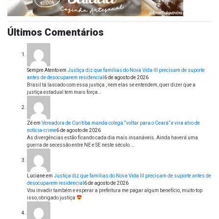
Últimos Comentários
Sempre Atento
em
Justiça diz que famílias do Nova Vida III precisam de suporte
antes de desocuparem residencial
6 de agosto de 2026
Brasil tá lascado com essa justiça , nem elas se entendem, quer dizer que a
justiça estadual tem mais força…
Zé
em
Vereadora de Curitiba manda colega “voltar para o Ceará” e vira alvo de
notícia-crime
6 de agosto de 2026
As divergências estão ficando cada dia mais insanáveis. Ainda haverá uma
guerra de secessão entre NE e SE neste século.…
Luciane
em
Justiça diz que famílias do Nova Vida III precisam de suporte antes de
desocuparem residencial
6 de agosto de 2026
Vou invadir também e esperar a prefeitura me pagar algum benefício, muito top
isso, obrigado justiça