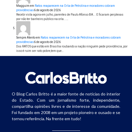
Magguim
em
Ratos reaparecem na Orla de Petrolina e moradores cobram
providências
6 de agosto de 2026
Recebi vista agora em julho, parentes de Paulo Afonso BA... E ficaram perplexas
por não ter banheiro público na orla...…
Sempre Atento
em
Ratos reaparecem na Orla de Petrolina e moradores cobram
providências
6 de agosto de 2026
Dos RATOS que estão em Brasília roubando a nação ninguém pede providência, por
isso é ruim ser rato pobre,tem que…
O Blog Carlos Britto é a maior fonte de notícias do interior
do Estado. Com um jornalismo forte, independente,
compartilha opiniões livres e de interesse da comunidade.
Foi fundado em 2008 em um projeto pioneiro e ousado e se
tornou referência. Na frente em tudo!