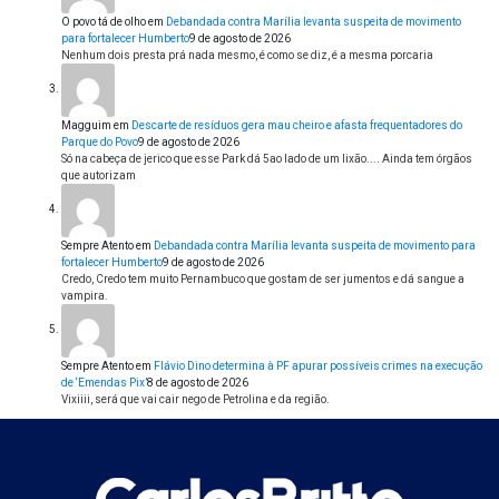
O povo tá de olho
em
Debandada contra Marília levanta suspeita de movimento
para fortalecer Humberto
9 de agosto de 2026
Nenhum dois presta prá nada mesmo, é como se diz, é a mesma porcaria
Magguim
em
Descarte de resíduos gera mau cheiro e afasta frequentadores do
Parque do Povo
9 de agosto de 2026
Só na cabeça de jerico que esse Park dá 5ao lado de um lixão.... Ainda tem órgãos
que autorizam
Sempre Atento
em
Debandada contra Marília levanta suspeita de movimento para
fortalecer Humberto
9 de agosto de 2026
Credo, Credo tem muito Pernambuco que gostam de ser jumentos e dá sangue a
vampira.
Sempre Atento
em
Flávio Dino determina à PF apurar possíveis crimes na execução
de ‘Emendas Pix’
8 de agosto de 2026
Vixiiii, será que vai cair nego de Petrolina e da região.