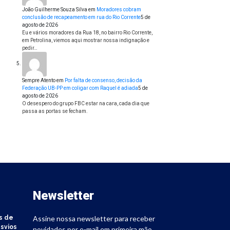
João Guilherme Souza Silva
em
Moradores cobram
conclusão de recapeamento em rua do Rio Corrente
5 de
agosto de 2026
Eu e vários moradores da Rua 18, no bairro Rio Corrente,
em Petrolina, viemos aqui mostrar nossa indignação e
pedir…
Sempre Atento
em
Por falta de consenso, decisão da
Federação UB-PP em coligar com Raquel é adiada
5 de
agosto de 2026
O desespero do grupo FBC estar na cara, cada dia que
passa as portas se fecham.
Newsletter
s de
Assine nossa newsletter para receber
svios
novidades por e-mail em primeira mão.