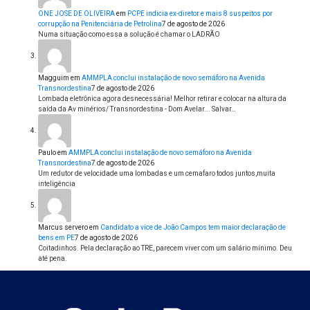
ONE JOSE DE OLIVEIRA
em
PCPE indicia ex-diretor e mais 8 suspeitos por
corrupção na Penitenciária de Petrolina
7 de agosto de 2026
Numa situação como essa a solução é chamar o LADRÃO
Magguim
em
AMMPLA conclui instalação de novo semáforo na Avenida
Transnordestina
7 de agosto de 2026
Lombada eletrônica agora desnecessária! Melhor retirar e colocar na altura da
saída da Av minérios/ Transnordestina - Dom Avelar... Salvar…
Paulo
em
AMMPLA conclui instalação de novo semáforo na Avenida
Transnordestina
7 de agosto de 2026
Um redutor de velocidade uma lombadas e um cemafaro todos juntos,muita
inteligência
Marcus servero
em
Candidato a vice de João Campos tem maior declaração de
bens em PE
7 de agosto de 2026
Coitadinhos. Pela declaração ao TRE, parecem viver com um salário mínimo. Deu
até pena.