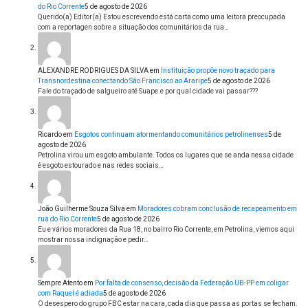
do Rio Corrente
5 de agosto de 2026
Querido(a) Editor(a) Estou escrevendo está carta como uma leitora preocupada
com a reportagen sobre a situação dos comunitários da rua…
ALEXANDRE RODRIGUES DA SILVA
em
Instituição propõe novo traçado para
Transnordestina conectando São Francisco ao Araripe
5 de agosto de 2026
Fale do traçado de salgueiro até Suape.e por qual cidade vai passar???
Ricardo
em
Esgotos continuam atormentando comunitários petrolinenses
5 de
agosto de 2026
Petrolina virou um esgoto ambulante. Todos os lugares que se anda nessa cidade
é esgoto estourado e nas redes sociais…
João Guilherme Souza Silva
em
Moradores cobram conclusão de recapeamento em
rua do Rio Corrente
5 de agosto de 2026
Eu e vários moradores da Rua 18, no bairro Rio Corrente, em Petrolina, viemos aqui
mostrar nossa indignação e pedir…
Sempre Atento
em
Por falta de consenso, decisão da Federação UB-PP em coligar
com Raquel é adiada
5 de agosto de 2026
O desespero do grupo FBC estar na cara, cada dia que passa as portas se fecham.