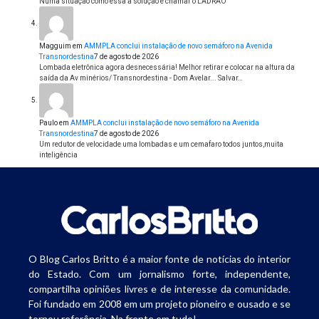
Numa situação como essa a solução é chamar o LADRÃO
Magguim
em
AMMPLA conclui instalação de novo semáforo na Avenida
Transnordestina
7 de agosto de 2026
Lombada eletrônica agora desnecessária! Melhor retirar e colocar na altura da
saída da Av minérios/ Transnordestina - Dom Avelar... Salvar…
Paulo
em
AMMPLA conclui instalação de novo semáforo na Avenida
Transnordestina
7 de agosto de 2026
Um redutor de velocidade uma lombadas e um cemafaro todos juntos,muita
inteligência
O Blog Carlos Britto é a maior fonte de notícias do interior
do Estado. Com um jornalismo forte, independente,
compartilha opiniões livres e de interesse da comunidade.
Foi fundado em 2008 em um projeto pioneiro e ousado e se
tornou referência. Na frente em tudo!