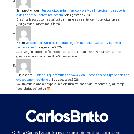
Sempre Atento
em
Justiça diz que famílias do Nova Vida III precisam de suporte
antes de desocuparem residencial
6 de agosto de 2026
Brasil tá lascado com essa justiça , nem elas se entendem, quer dizer que a
justiça estadual tem mais força…
Zé
em
Vereadora de Curitiba manda colega “voltar para o Ceará” e vira alvo de
notícia-crime
6 de agosto de 2026
As divergências estão ficando cada dia mais insanáveis. Ainda haverá uma
guerra de secessão entre NE e SE neste século.…
Luciane
em
Justiça diz que famílias do Nova Vida III precisam de suporte antes de
desocuparem residencial
6 de agosto de 2026
Vou invadir também e esperar a prefeitura me pagar algum benefício, muito top
isso, obrigado justiça
O Blog Carlos Britto é a maior fonte de notícias do interior