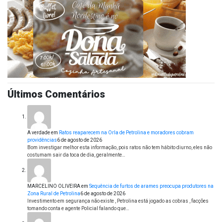
Últimos Comentários
A verdade
em
Ratos reaparecem na Orla de Petrolina e moradores cobram
providências
6 de agosto de 2026
Bom investigar melhor esta informação, pois ratos não tem hábito diurno, eles não
costumam sair da toca de dia, geralmente…
MARCELINO OLIVEIRA
em
Sequência de furtos de arames preocupa produtores na
Zona Rural de Petrolina
6 de agosto de 2026
Investimento em segurança não existe , Petrolina está jogado as cobras , facções
tomando conta e agente Policial falando que…