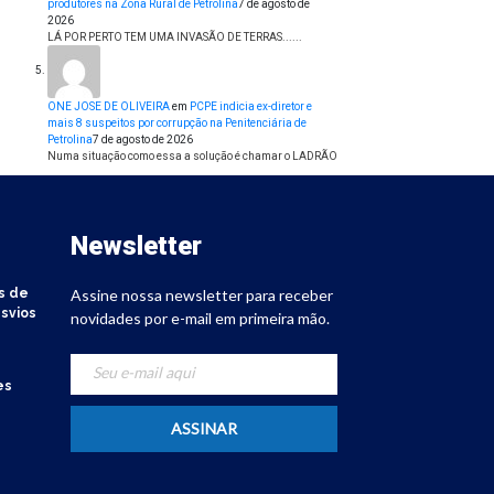
produtores na Zona Rural de Petrolina
7 de agosto de
2026
LÁ POR PERTO TEM UMA INVASÃO DE TERRAS......
ONE JOSE DE OLIVEIRA
em
PCPE indicia ex-diretor e
mais 8 suspeitos por corrupção na Penitenciária de
Petrolina
7 de agosto de 2026
Numa situação como essa a solução é chamar o LADRÃO
Newsletter
s de
Assine nossa newsletter para receber
svios
novidades por e-mail em primeira mão.
es