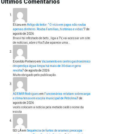
Últimos Comentários
Elizeu
em
Artigo do leitor: ” O vício em jogos não rouba
apenas dinheiro. Rouba Famílias, histórias e vidas”
7 de
agosto de 2026
Brasil tá infestado de bets , liga a TV, vai acessar um site
de notícias, abre o YouTube aparece uma…
Eronildo Pinheiro
em
Vazamento em centro gastronômico
desperdiça água limpa há mais de 30 dias e gera
revolta
7 de agosto de 2026
Muito obrigado pelo publicação.
ADEMIR Rodrigues
em
Funcionários relatam sobrecarga
e clima tenso em escola municipal de Petrolina
7 de
agosto de 2026
vocês colocam a notícia pela metade cadê o nome da
escola
SEI LÁ
em
Sequência de furtos de arames preocupa