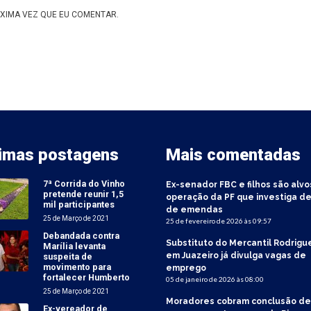
XIMA VEZ QUE EU COMENTAR.
timas postagens
Mais comentadas
7ª Corrida do Vinho
Ex-senador FBC e filhos são alvo
pretende reunir 1,5
operação da PF que investiga de
mil participantes
de emendas
25 de Março de 2021
25 de fevereiro de 2026 às 09:57
Debandada contra
Substituto do Mercantil Rodrigu
Marília levanta
em Juazeiro já divulga vagas de
suspeita de
movimento para
emprego
fortalecer Humberto
05 de janeiro de 2026 às 08:00
25 de Março de 2021
Moradores cobram conclusão de
Ex-vereador de