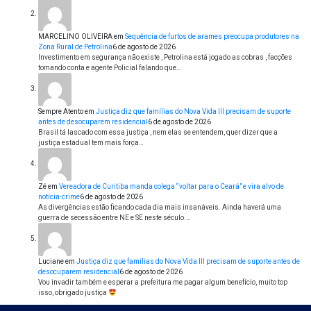
MARCELINO OLIVEIRA
em
Sequência de furtos de arames preocupa produtores na
Zona Rural de Petrolina
6 de agosto de 2026
Investimento em segurança não existe , Petrolina está jogado as cobras , facções
tomando conta e agente Policial falando que…
Sempre Atento
em
Justiça diz que famílias do Nova Vida III precisam de suporte
antes de desocuparem residencial
6 de agosto de 2026
Brasil tá lascado com essa justiça , nem elas se entendem, quer dizer que a
justiça estadual tem mais força…
Zé
em
Vereadora de Curitiba manda colega “voltar para o Ceará” e vira alvo de
notícia-crime
6 de agosto de 2026
As divergências estão ficando cada dia mais insanáveis. Ainda haverá uma
guerra de secessão entre NE e SE neste século.…
Luciane
em
Justiça diz que famílias do Nova Vida III precisam de suporte antes de
desocuparem residencial
6 de agosto de 2026
Vou invadir também e esperar a prefeitura me pagar algum benefício, muito top
isso, obrigado justiça