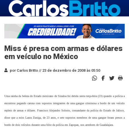
Miss é presa com armas e dólares
em veículo no México
por Carlos Britto //
23 de dezembro de 2008 às 05:50
Uma rainha da beleza do Estado mexicano de Sinaloa foi detida nesta terça-feira (23) quando a polícia a
encontrou pegando carona com supostos integrantes de uma gangue criminosa a bordo de um veículo
repleto de armas e dólares. Francisco Alejandro Solorio, comandante da polícia do Estado de Jalisco,
disse que a miss Laura Zuniga, de 23 anos, e sete supostos membros de uma gangue foram presos a
bordo de dois veículos durante uma blitz da polícia em Zapopan, nos arredores de Guadalajara.