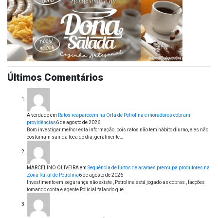
Últimos Comentários
A verdade
em
Ratos reaparecem na Orla de Petrolina e moradores cobram
providências
6 de agosto de 2026
Bom investigar melhor esta informação, pois ratos não tem hábito diurno, eles não
costumam sair da toca de dia, geralmente…
MARCELINO OLIVEIRA
em
Sequência de furtos de arames preocupa produtores na
Zona Rural de Petrolina
6 de agosto de 2026
Investimento em segurança não existe , Petrolina está jogado as cobras , facções
tomando conta e agente Policial falando que…