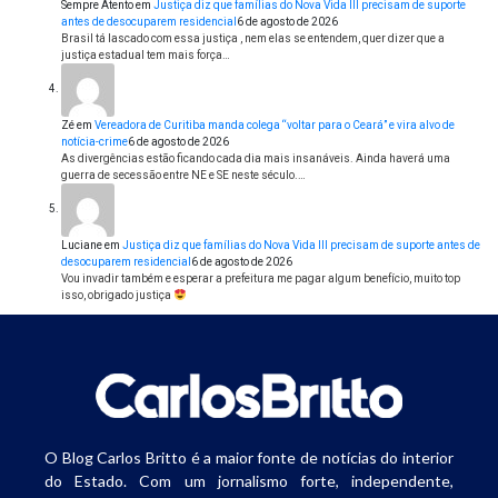
Sempre Atento
em
Justiça diz que famílias do Nova Vida III precisam de suporte
antes de desocuparem residencial
6 de agosto de 2026
Brasil tá lascado com essa justiça , nem elas se entendem, quer dizer que a
justiça estadual tem mais força…
Zé
em
Vereadora de Curitiba manda colega “voltar para o Ceará” e vira alvo de
notícia-crime
6 de agosto de 2026
As divergências estão ficando cada dia mais insanáveis. Ainda haverá uma
guerra de secessão entre NE e SE neste século.…
Luciane
em
Justiça diz que famílias do Nova Vida III precisam de suporte antes de
desocuparem residencial
6 de agosto de 2026
Vou invadir também e esperar a prefeitura me pagar algum benefício, muito top
isso, obrigado justiça
O Blog Carlos Britto é a maior fonte de notícias do interior
do Estado. Com um jornalismo forte, independente,