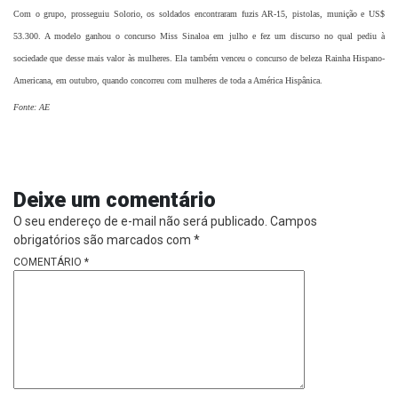
Com o grupo, prosseguiu Solorio, os soldados encontraram fuzis AR-15, pistolas, munição e US$
53.300. A modelo ganhou o concurso Miss Sinaloa em julho e fez um discurso no qual pediu à
sociedade que desse mais valor às mulheres. Ela também venceu o concurso de beleza Rainha Hispano-
Americana, em outubro, quando concorreu com mulheres de toda a América Hispânica.
Fonte: AE
Deixe um comentário
O seu endereço de e-mail não será publicado.
Campos
obrigatórios são marcados com
*
COMENTÁRIO
*