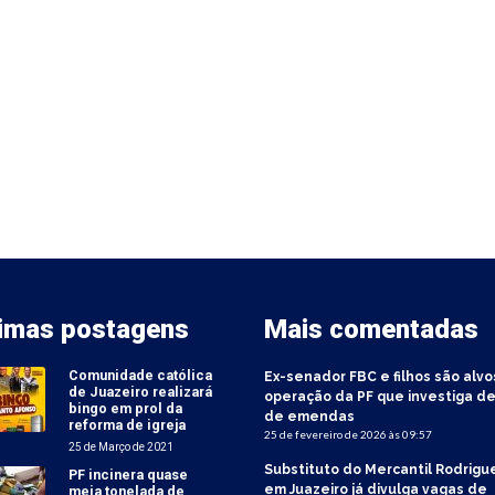
timas postagens
Mais comentadas
Comunidade católica
Ex-senador FBC e filhos são alvo
de Juazeiro realizará
operação da PF que investiga de
bingo em prol da
de emendas
reforma de igreja
25 de fevereiro de 2026 às 09:57
25 de Março de 2021
Substituto do Mercantil Rodrigu
PF incinera quase
em Juazeiro já divulga vagas de
meia tonelada de