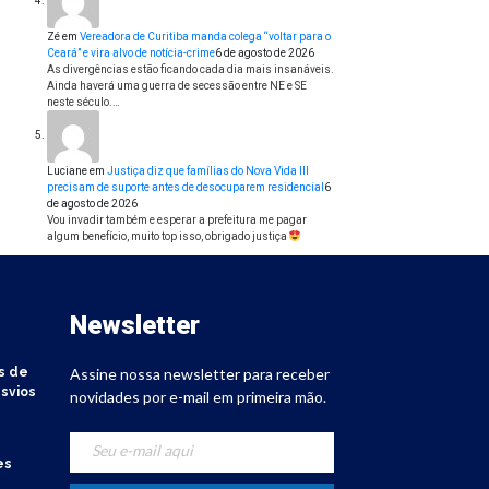
Zé
em
Vereadora de Curitiba manda colega “voltar para o
Ceará” e vira alvo de notícia-crime
6 de agosto de 2026
As divergências estão ficando cada dia mais insanáveis.
Ainda haverá uma guerra de secessão entre NE e SE
neste século.…
Luciane
em
Justiça diz que famílias do Nova Vida III
precisam de suporte antes de desocuparem residencial
6
de agosto de 2026
Vou invadir também e esperar a prefeitura me pagar
algum benefício, muito top isso, obrigado justiça
Newsletter
s de
Assine nossa newsletter para receber
svios
novidades por e-mail em primeira mão.
es