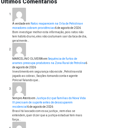
Últimos Comentários
A verdade
em
Ratos reaparecem na Orla de Petrolina e
moradores cobram providências
6 de agosto de 2026
Bom investigar melhor esta informação, pois ratos não
tem hábito diurno, eles não costumam sair da toca de dia,
geralmente…
MARCELINO OLIVEIRA
em
Sequência de furtos de
arames preocupa produtores na Zona Rural de Petrolina
6
de agosto de 2026
Investimento em segurança não existe , Petrolina está
jogado as cobras , facções tomando conta e agente
Policial falando que…
Sempre Atento
em
Justiça diz que famílias do Nova Vida
III precisam de suporte antes de desocuparem
residencial
6 de agosto de 2026
Brasil tá lascado com essa justiça , nem elas se
entendem, quer dizer que a justiça estadual tem mais
força…