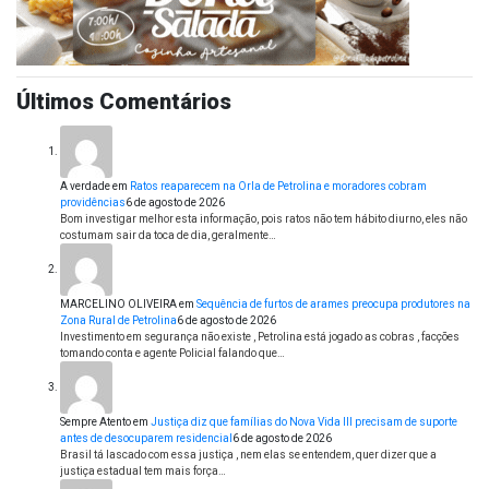
Últimos Comentários
A verdade
em
Ratos reaparecem na Orla de Petrolina e moradores cobram
providências
6 de agosto de 2026
Bom investigar melhor esta informação, pois ratos não tem hábito diurno, eles não
costumam sair da toca de dia, geralmente…
MARCELINO OLIVEIRA
em
Sequência de furtos de arames preocupa produtores na
Zona Rural de Petrolina
6 de agosto de 2026
Investimento em segurança não existe , Petrolina está jogado as cobras , facções
tomando conta e agente Policial falando que…
Sempre Atento
em
Justiça diz que famílias do Nova Vida III precisam de suporte
antes de desocuparem residencial
6 de agosto de 2026
Brasil tá lascado com essa justiça , nem elas se entendem, quer dizer que a
justiça estadual tem mais força…