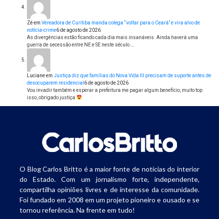
Zé
em
Vereadora de Curitiba manda colega “voltar para o Ceará” e vira alvo de
notícia-crime
6 de agosto de 2026
As divergências estão ficando cada dia mais insanáveis. Ainda haverá uma
guerra de secessão entre NE e SE neste século.…
Luciane
em
Justiça diz que famílias do Nova Vida III precisam de suporte antes de
desocuparem residencial
6 de agosto de 2026
Vou invadir também e esperar a prefeitura me pagar algum benefício, muito top
isso, obrigado justiça
O Blog Carlos Britto é a maior fonte de notícias do interior
do Estado. Com um jornalismo forte, independente,
compartilha opiniões livres e de interesse da comunidade.
Foi fundado em 2008 em um projeto pioneiro e ousado e se
tornou referência. Na frente em tudo!