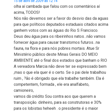
15 de abril de 2009 às 12:14
olha aí cambada que falou com os comentários aí
acima, TODOS!
Nós não devemos ser a favor do desvio das da aguas
para que políticos deputados estaduais citados acima
ganhem votos com as águas do Rio S Francisco.
Deus deu água para os ribeirinhos natos…não vamos
fornecer água para causar transtornos futuros…na
fauna, na flora e para nós pobres mortais. Atue Sr
Ministério público deste Minas Gerais DO MEIO
AMBIENTE até o final dos estados que banham o RIO
A vereadora Marcia não deve ter se expressado bem
,mas o que ela quer é o certo. Se o pai dele trabalhou
ruim , ?ão é obrigado que ela trabalhe também. Ela é
competentem, formada , ele era analfabeto,
camioneiro,
vamos dá crédito Sou contra aos que querem a
transposição. dinheiro, para as construtoras e 30%
para os lobistas heheeh . o presidente é o maior