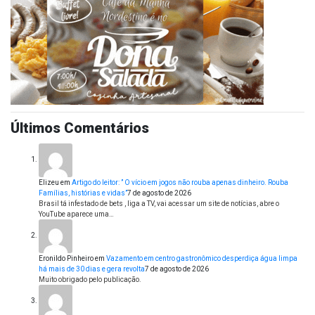
Últimos Comentários
Elizeu
em
Artigo do leitor: ” O vício em jogos não rouba apenas dinheiro. Rouba
Famílias, histórias e vidas”
7 de agosto de 2026
Brasil tá infestado de bets , liga a TV, vai acessar um site de notícias, abre o
YouTube aparece uma…
Eronildo Pinheiro
em
Vazamento em centro gastronômico desperdiça água limpa
há mais de 30 dias e gera revolta
7 de agosto de 2026
Muito obrigado pelo publicação.