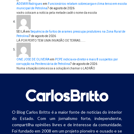
ADEMIR Rodrigues
em
Funcionários relatam sobrecarga e clima tenso em escola
municipal de Petrolina
7 de agosto de 2026
vocês colocam a notícia pela metade cadê o nome da escola
SEI LÁ
em
Sequência de furtos de arames preocupa produtores na Zona Rural de
Petrolina
7 de agosto de 2026
LÁ POR PERTO TEM UMA INVASÃO DE TERRAS......
ONE JOSE DE OLIVEIRA
em
PCPE indicia ex-diretor e mais 8 suspeitos por
corrupção na Penitenciária de Petrolina
7 de agosto de 2026
Numa situação como essa a solução é chamar o LADRÃO
O Blog Carlos Britto é a maior fonte de notícias do interior
do Estado. Com um jornalismo forte, independente,
compartilha opiniões livres e de interesse da comunidade.
Foi fundado em 2008 em um projeto pioneiro e ousado e se