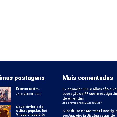
timas postagens
Mais comentadas
Éramos assim…
Ex-senador FBC e filhos são alvo
operação da PF que investiga de
25 de Março de 2021
de emendas
25 de fevereiro de 2026 às 09:57
Novo símbolo da
cultura popular, Boi
Substituto do Mercantil Rodrigu
Virado chegará às
em Juazeiro já divulga vagas de