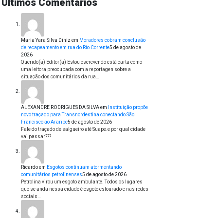
Últimos Comentários
Maria Yara Silva Diniz
em
Moradores cobram conclusão
de recapeamento em rua do Rio Corrente
5 de agosto de
2026
Querido(a) Editor(a) Estou escrevendo está carta como
uma leitora preocupada com a reportagen sobre a
situação dos comunitários da rua…
ALEXANDRE RODRIGUES DA SILVA
em
Instituição propõe
novo traçado para Transnordestina conectando São
Francisco ao Araripe
5 de agosto de 2026
Fale do traçado de salgueiro até Suape.e por qual cidade
vai passar???
Ricardo
em
Esgotos continuam atormentando
comunitários petrolinenses
5 de agosto de 2026
Petrolina virou um esgoto ambulante. Todos os lugares
que se anda nessa cidade é esgoto estourado e nas redes
sociais…