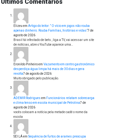
Últimos Comentários
Elizeu
em
Artigo do leitor: ” O vício em jogos não rouba
apenas dinheiro. Rouba Famílias, histórias e vidas”
7 de
agosto de 2026
Brasil tá infestado de bets , liga a TV, vai acessar um site
de notícias, abre o YouTube aparece uma…
Eronildo Pinheiro
em
Vazamento em centro gastronômico
desperdiça água limpa há mais de 30 dias e gera
revolta
7 de agosto de 2026
Muito obrigado pelo publicação.
ADEMIR Rodrigues
em
Funcionários relatam sobrecarga
e clima tenso em escola municipal de Petrolina
7 de
agosto de 2026
vocês colocam a notícia pela metade cadê o nome da
escola
SEI LÁ
em
Sequência de furtos de arames preocupa