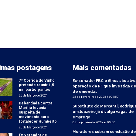
timas postagens
Mais comentadas
7ª Corrida do Vinho
Ex-senador FBC e filhos são alvo
pretende reunir 1,5
operação da PF que investiga de
mil participantes
de emendas
25 de Março de 2021
25 de fevereiro de 2026 às 09:57
Debandada contra
Substituto do Mercantil Rodrigu
Marília levanta
em Juazeiro já divulga vagas de
suspeita de
movimento para
emprego
fortalecer Humberto
05 de janeiro de 2026 às 08:00
25 de Março de 2021
Moradores cobram conclusão de
Ex-vereador de