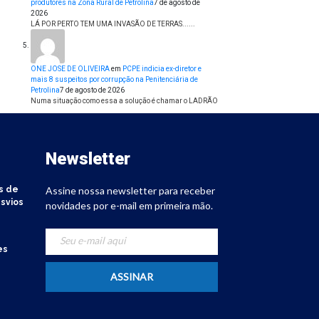
produtores na Zona Rural de Petrolina
7 de agosto de
2026
LÁ POR PERTO TEM UMA INVASÃO DE TERRAS......
ONE JOSE DE OLIVEIRA
em
PCPE indicia ex-diretor e
mais 8 suspeitos por corrupção na Penitenciária de
Petrolina
7 de agosto de 2026
Numa situação como essa a solução é chamar o LADRÃO
Newsletter
s de
Assine nossa newsletter para receber
svios
novidades por e-mail em primeira mão.
es