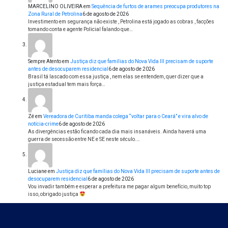
MARCELINO OLIVEIRA
em
Sequência de furtos de arames preocupa produtores na
Zona Rural de Petrolina
6 de agosto de 2026
Investimento em segurança não existe , Petrolina está jogado as cobras , facções
tomando conta e agente Policial falando que…
Sempre Atento
em
Justiça diz que famílias do Nova Vida III precisam de suporte
antes de desocuparem residencial
6 de agosto de 2026
Brasil tá lascado com essa justiça , nem elas se entendem, quer dizer que a
justiça estadual tem mais força…
Zé
em
Vereadora de Curitiba manda colega “voltar para o Ceará” e vira alvo de
notícia-crime
6 de agosto de 2026
As divergências estão ficando cada dia mais insanáveis. Ainda haverá uma
guerra de secessão entre NE e SE neste século.…
Luciane
em
Justiça diz que famílias do Nova Vida III precisam de suporte antes de
desocuparem residencial
6 de agosto de 2026
Vou invadir também e esperar a prefeitura me pagar algum benefício, muito top
isso, obrigado justiça