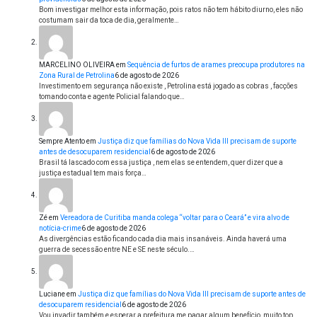
Bom investigar melhor esta informação, pois ratos não tem hábito diurno, eles não
costumam sair da toca de dia, geralmente…
MARCELINO OLIVEIRA
em
Sequência de furtos de arames preocupa produtores na
Zona Rural de Petrolina
6 de agosto de 2026
Investimento em segurança não existe , Petrolina está jogado as cobras , facções
tomando conta e agente Policial falando que…
Sempre Atento
em
Justiça diz que famílias do Nova Vida III precisam de suporte
antes de desocuparem residencial
6 de agosto de 2026
Brasil tá lascado com essa justiça , nem elas se entendem, quer dizer que a
justiça estadual tem mais força…
Zé
em
Vereadora de Curitiba manda colega “voltar para o Ceará” e vira alvo de
notícia-crime
6 de agosto de 2026
As divergências estão ficando cada dia mais insanáveis. Ainda haverá uma
guerra de secessão entre NE e SE neste século.…
Luciane
em
Justiça diz que famílias do Nova Vida III precisam de suporte antes de
desocuparem residencial
6 de agosto de 2026
Vou invadir também e esperar a prefeitura me pagar algum benefício, muito top