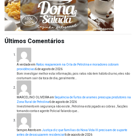
Últimos Comentários
A verdade
em
Ratos reaparecem na Orla de Petrolina e moradores cobram
providências
6 de agosto de 2026
Bom investigar melhor esta informação, pois ratos não tem hábito diurno, eles não
costumam sair da toca de dia, geralmente…
MARCELINO OLIVEIRA
em
Sequência de furtos de arames preocupa produtores na
Zona Rural de Petrolina
6 de agosto de 2026
Investimento em segurança não existe , Petrolina está jogado as cobras , facções
tomando conta e agente Policial falando que…
Sempre Atento
em
Justiça diz que famílias do Nova Vida III precisam de suporte
antes de desocuparem residencial
6 de agosto de 2026