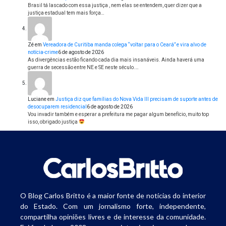
Brasil tá lascado com essa justiça , nem elas se entendem, quer dizer que a
justiça estadual tem mais força…
Zé
em
Vereadora de Curitiba manda colega “voltar para o Ceará” e vira alvo de
notícia-crime
6 de agosto de 2026
As divergências estão ficando cada dia mais insanáveis. Ainda haverá uma
guerra de secessão entre NE e SE neste século.…
Luciane
em
Justiça diz que famílias do Nova Vida III precisam de suporte antes de
desocuparem residencial
6 de agosto de 2026
Vou invadir também e esperar a prefeitura me pagar algum benefício, muito top
isso, obrigado justiça
O Blog Carlos Britto é a maior fonte de notícias do interior
do Estado. Com um jornalismo forte, independente,
compartilha opiniões livres e de interesse da comunidade.