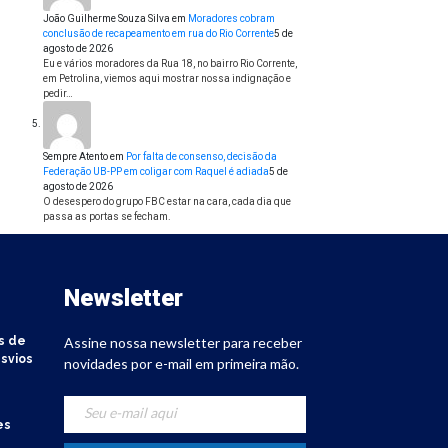
João Guilherme Souza Silva
em
Moradores cobram
conclusão de recapeamento em rua do Rio Corrente
5 de
agosto de 2026
Eu e vários moradores da Rua 18, no bairro Rio Corrente,
em Petrolina, viemos aqui mostrar nossa indignação e
pedir…
Sempre Atento
em
Por falta de consenso, decisão da
Federação UB-PP em coligar com Raquel é adiada
5 de
agosto de 2026
O desespero do grupo FBC estar na cara, cada dia que
passa as portas se fecham.
Newsletter
s de
Assine nossa newsletter para receber
svios
novidades por e-mail em primeira mão.
es