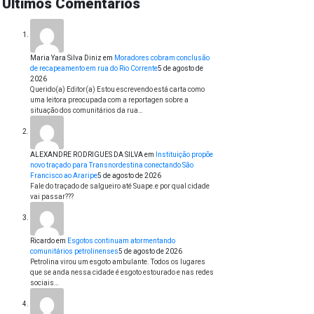
Últimos Comentários
Maria Yara Silva Diniz
em
Moradores cobram conclusão
de recapeamento em rua do Rio Corrente
5 de agosto de
2026
Querido(a) Editor(a) Estou escrevendo está carta como
uma leitora preocupada com a reportagen sobre a
situação dos comunitários da rua…
ALEXANDRE RODRIGUES DA SILVA
em
Instituição propõe
novo traçado para Transnordestina conectando São
Francisco ao Araripe
5 de agosto de 2026
Fale do traçado de salgueiro até Suape.e por qual cidade
vai passar???
Ricardo
em
Esgotos continuam atormentando
comunitários petrolinenses
5 de agosto de 2026
Petrolina virou um esgoto ambulante. Todos os lugares
que se anda nessa cidade é esgoto estourado e nas redes
sociais…