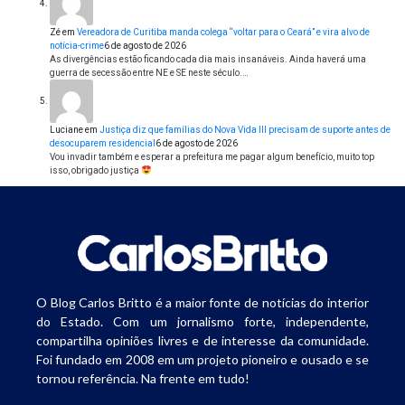
Zé
em
Vereadora de Curitiba manda colega “voltar para o Ceará” e vira alvo de
notícia-crime
6 de agosto de 2026
As divergências estão ficando cada dia mais insanáveis. Ainda haverá uma
guerra de secessão entre NE e SE neste século.…
Luciane
em
Justiça diz que famílias do Nova Vida III precisam de suporte antes de
desocuparem residencial
6 de agosto de 2026
Vou invadir também e esperar a prefeitura me pagar algum benefício, muito top
isso, obrigado justiça
O Blog Carlos Britto é a maior fonte de notícias do interior
do Estado. Com um jornalismo forte, independente,
compartilha opiniões livres e de interesse da comunidade.
Foi fundado em 2008 em um projeto pioneiro e ousado e se
tornou referência. Na frente em tudo!