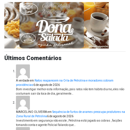
Últimos Comentários
A verdade
em
Ratos reaparecem na Orla de Petrolina e moradores cobram
providências
6 de agosto de 2026
Bom investigar melhor esta informação, pois ratos não tem hábito diurno, eles não
costumam sair da toca de dia, geralmente…
MARCELINO OLIVEIRA
em
Sequência de furtos de arames preocupa produtores na
Zona Rural de Petrolina
6 de agosto de 2026
Investimento em segurança não existe , Petrolina está jogado as cobras , facções
tomando conta e agente Policial falando que…