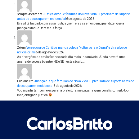
Sempre Atento
em
Justiça diz que famílias do Nova Vida III precisam de suporte
antes de desocuparem residencial
6 de agosto de 2026
Brasil tá lascado com essa justiça , nem elas se entendem, quer dizer que a
justiça estadual tem mais força…
Zé
em
Vereadora de Curitiba manda colega “voltar para o Ceará” e vira alvo de
notícia-crime
6 de agosto de 2026
As divergências estão ficando cada dia mais insanáveis. Ainda haverá uma
guerra de secessão entre NE e SE neste século.…
Luciane
em
Justiça diz que famílias do Nova Vida III precisam de suporte antes de
desocuparem residencial
6 de agosto de 2026
Vou invadir também e esperar a prefeitura me pagar algum benefício, muito top
isso, obrigado justiça