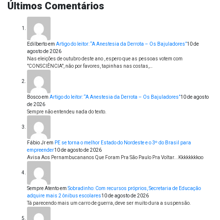
Últimos Comentários
Edilberto
em
Artigo do leitor: “A Anestesia da Derrota – Os Bajuladores”
10 de
agosto de 2026
Nas eleições de outubro deste ano , espero que as pessoas votem com
"CONSCIÊNCIA", não por favores, tapinhas nas costas,…
Bosco
em
Artigo do leitor: “A Anestesia da Derrota – Os Bajuladores”
10 de agosto
de 2026
Sempre não entendeu nada do texto.
Fábio Jr
em
PE se torna o melhor Estado do Nordeste e o 3º do Brasil para
empreender
10 de agosto de 2026
Avisa Aos Pernambucananos Que Foram Pra São Paulo Pra Voltar...Kkkkkkkkoo
Sempre Atento
em
Sobradinho: Com recursos próprios, Secretaria de Educação
adquire mais 2 ônibus escolares
10 de agosto de 2026
Tá parecendo mais um carro de guerra, deve ser muito dura a suspensão.