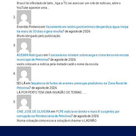
Brasil tá infestado de bets , liga a TV, vai acessar um site de notícias, abre o
YouTube aparece uma…
Eronildo Pinheiro
em
Vazamento em centro gastronômico desperdiça água limpa
há mais de 30 dias e gera revolta
7 de agosto de 2026
Muito obrigado pelo publicação.
ADEMIR Rodrigues
em
Funcionários relatam sobrecarga e clima tenso em escola
municipal de Petrolina
7 de agosto de 2026
vocês colocam a notícia pela metade cadê o nome da escola
SEI LÁ
em
Sequência de furtos de arames preocupa produtores na Zona Rural de
Petrolina
7 de agosto de 2026
LÁ POR PERTO TEM UMA INVASÃO DE TERRAS......
ONE JOSE DE OLIVEIRA
em
PCPE indicia ex-diretor e mais 8 suspeitos por
corrupção na Penitenciária de Petrolina
7 de agosto de 2026
Numa situação como essa a solução é chamar o LADRÃO