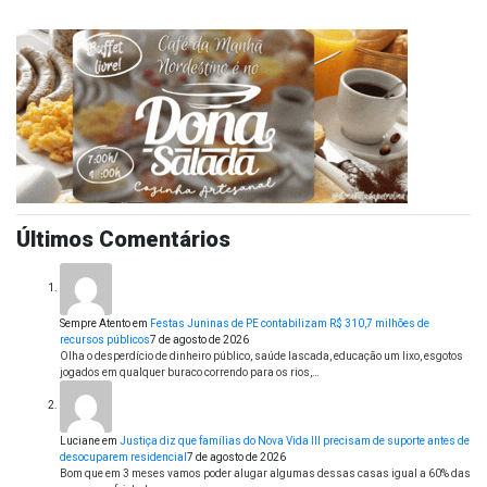
Últimos Comentários
Sempre Atento
em
Festas Juninas de PE contabilizam R$ 310,7 milhões de
recursos públicos
7 de agosto de 2026
Olha o desperdício de dinheiro público, saúde lascada, educação um lixo, esgotos
jogados em qualquer buraco correndo para os rios,…
Luciane
em
Justiça diz que famílias do Nova Vida III precisam de suporte antes de
desocuparem residencial
7 de agosto de 2026
Bom que em 3 meses vamos poder alugar algumas dessas casas igual a 60% das