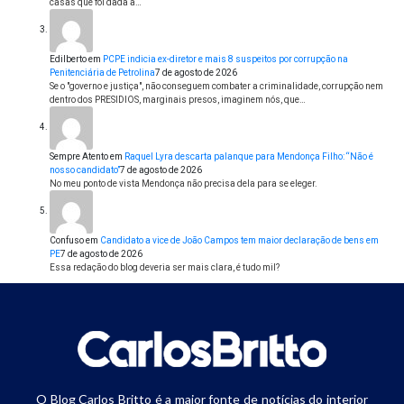
casas que foi dada a…
Edilberto
em
PCPE indicia ex-diretor e mais 8 suspeitos por corrupção na
Penitenciária de Petrolina
7 de agosto de 2026
Se o "governo e justiça", não conseguem combater a criminalidade, corrupção nem
dentro dos PRESIDIOS, marginais presos, imaginem nós, que…
Sempre Atento
em
Raquel Lyra descarta palanque para Mendonça Filho: “Não é
nosso candidato”
7 de agosto de 2026
No meu ponto de vista Mendonça não precisa dela para se eleger.
Confuso
em
Candidato a vice de João Campos tem maior declaração de bens em
PE
7 de agosto de 2026
Essa redação do blog deveria ser mais clara, é tudo mil?
O Blog Carlos Britto é a maior fonte de notícias do interior