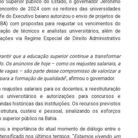
no Superior público do Estado, o governador Jerônimo
o encontro de 2024 com os reitores das universidades
efe do Executivo baiano autorizou o envio de projetos de
ALBA) com propostas para reajustar os vencimentos do
ração de técnicos e analistas universitários, além de
ações via Regime Especial de Direito Administrativo
arantir que a educação superior continue a transformar
o. Os anúncios de hoje – como os reajustes salariais, a
 de vagas – são parte desse compromisso de valorizar a
para a formação de qualidade
“, afirmou o governador.
 reajustes salariais para os docentes, a reestruturação
s universitários e autorizações para concursos e
das históricas das instituições. Os recursos previstos
trutura, custeio e pessoal, sinalizando os esforços
o superior público na Bahia.
ltou a importância do atual momento de diálogo entre o
tensificado nos últimos tempos. “
Estamos vivendo um