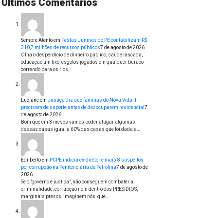
Últimos Comentários
Sempre Atento
em
Festas Juninas de PE contabilizam R$
310,7 milhões de recursos públicos
7 de agosto de 2026
Olha o desperdício de dinheiro público, saúde lascada,
educação um lixo, esgotos jogados em qualquer buraco
correndo para os rios,…
Luciane
em
Justiça diz que famílias do Nova Vida III
precisam de suporte antes de desocuparem residencial
7
de agosto de 2026
Bom que em 3 meses vamos poder alugar algumas
dessas casas igual a 60% das casas que foi dada a…
Edilberto
em
PCPE indicia ex-diretor e mais 8 suspeitos
por corrupção na Penitenciária de Petrolina
7 de agosto de
2026
Se o "governo e justiça", não conseguem combater a
criminalidade, corrupção nem dentro dos PRESIDIOS,
marginais presos, imaginem nós, que…