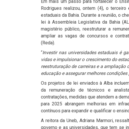
Em mais um passo para fortalecer o Ensi
Rodrigues realizou, ontem (4), o terceir
estaduais da Bahia. Durante a reunião, o ch
lei à Assembleia Legislativa da Bahia (
magistério público, reestruturar a remune
ampliar as vagas de concursos e contrat
(Reda).
“
Investir nas universidades estaduais é g
vidas e impulsionar o crescimento do estad
reestruturação de carreiras e a ampliação
educação e assegurar melhores condições 
Os projetos de lei enviados à Alba incluem
da remuneração de técnicos e analista
contratações, medidas que atendem a deman
para 2025 abrangem melhorias em infraes
contínuos para expandir e qualificar o ensin
A reitora da Uneb, Adriana Marmori, ressa
governo e as universidades, que tem se in