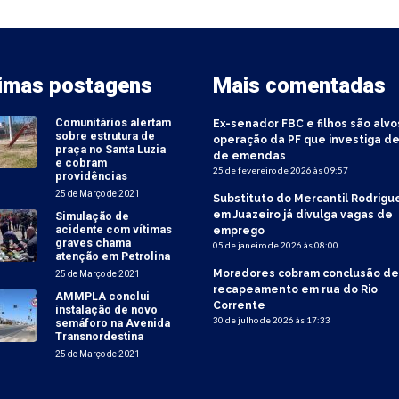
timas postagens
Mais comentadas
Comunitários alertam
Ex-senador FBC e filhos são alvo
sobre estrutura de
operação da PF que investiga de
praça no Santa Luzia
de emendas
e cobram
25 de fevereiro de 2026 às 09:57
providências
25 de Março de 2021
Substituto do Mercantil Rodrigu
em Juazeiro já divulga vagas de
Simulação de
acidente com vítimas
emprego
graves chama
05 de janeiro de 2026 às 08:00
atenção em Petrolina
Moradores cobram conclusão de
25 de Março de 2021
recapeamento em rua do Rio
AMMPLA conclui
Corrente
instalação de novo
30 de julho de 2026 às 17:33
semáforo na Avenida
Transnordestina
25 de Março de 2021