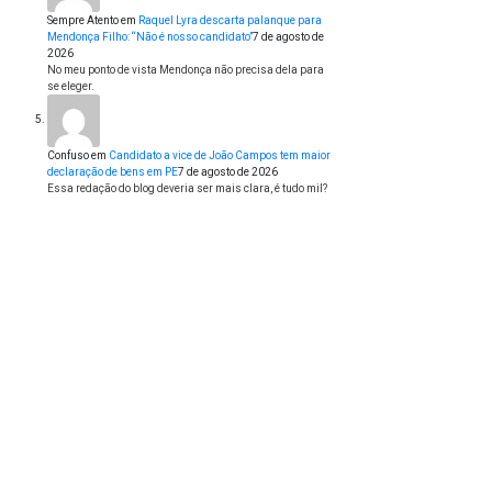
Sempre Atento
em
Raquel Lyra descarta palanque para
Mendonça Filho: “Não é nosso candidato”
7 de agosto de
2026
No meu ponto de vista Mendonça não precisa dela para
se eleger.
Confuso
em
Candidato a vice de João Campos tem maior
declaração de bens em PE
7 de agosto de 2026
Essa redação do blog deveria ser mais clara, é tudo mil?