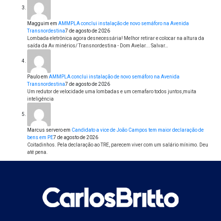
Magguim
em
AMMPLA conclui instalação de novo semáforo na Avenida
Transnordestina
7 de agosto de 2026
Lombada eletrônica agora desnecessária! Melhor retirar e colocar na altura da
saída da Av minérios/ Transnordestina - Dom Avelar... Salvar…
Paulo
em
AMMPLA conclui instalação de novo semáforo na Avenida
Transnordestina
7 de agosto de 2026
Um redutor de velocidade uma lombadas e um cemafaro todos juntos,muita
inteligência
Marcus servero
em
Candidato a vice de João Campos tem maior declaração de
bens em PE
7 de agosto de 2026
Coitadinhos. Pela declaração ao TRE, parecem viver com um salário mínimo. Deu
até pena.