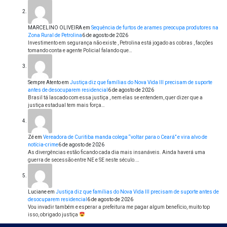
MARCELINO OLIVEIRA
em
Sequência de furtos de arames preocupa produtores na
Zona Rural de Petrolina
6 de agosto de 2026
Investimento em segurança não existe , Petrolina está jogado as cobras , facções
tomando conta e agente Policial falando que…
Sempre Atento
em
Justiça diz que famílias do Nova Vida III precisam de suporte
antes de desocuparem residencial
6 de agosto de 2026
Brasil tá lascado com essa justiça , nem elas se entendem, quer dizer que a
justiça estadual tem mais força…
Zé
em
Vereadora de Curitiba manda colega “voltar para o Ceará” e vira alvo de
notícia-crime
6 de agosto de 2026
As divergências estão ficando cada dia mais insanáveis. Ainda haverá uma
guerra de secessão entre NE e SE neste século.…
Luciane
em
Justiça diz que famílias do Nova Vida III precisam de suporte antes de
desocuparem residencial
6 de agosto de 2026
Vou invadir também e esperar a prefeitura me pagar algum benefício, muito top
isso, obrigado justiça