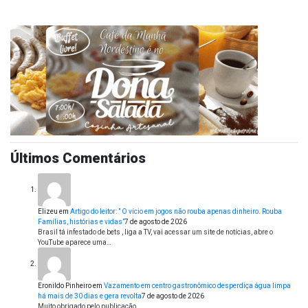
Últimos Comentários
Elizeu
em
Artigo do leitor: ” O vício em jogos não rouba apenas dinheiro. Rouba
Famílias, histórias e vidas”
7 de agosto de 2026
Brasil tá infestado de bets , liga a TV, vai acessar um site de notícias, abre o
YouTube aparece uma…
Eronildo Pinheiro
em
Vazamento em centro gastronômico desperdiça água limpa
há mais de 30 dias e gera revolta
7 de agosto de 2026
Muito obrigado pelo publicação.