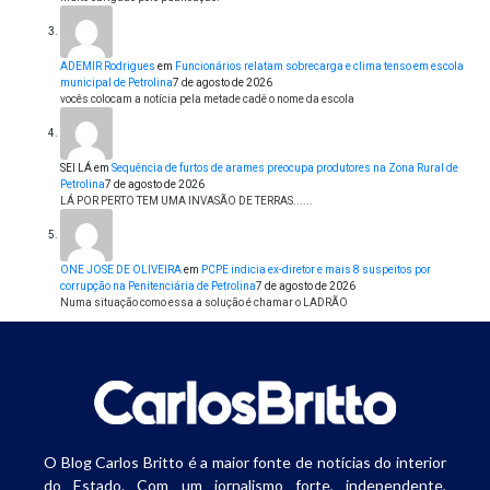
ADEMIR Rodrigues
em
Funcionários relatam sobrecarga e clima tenso em escola
municipal de Petrolina
7 de agosto de 2026
vocês colocam a notícia pela metade cadê o nome da escola
SEI LÁ
em
Sequência de furtos de arames preocupa produtores na Zona Rural de
Petrolina
7 de agosto de 2026
LÁ POR PERTO TEM UMA INVASÃO DE TERRAS......
ONE JOSE DE OLIVEIRA
em
PCPE indicia ex-diretor e mais 8 suspeitos por
corrupção na Penitenciária de Petrolina
7 de agosto de 2026
Numa situação como essa a solução é chamar o LADRÃO
O Blog Carlos Britto é a maior fonte de notícias do interior
do Estado. Com um jornalismo forte, independente,