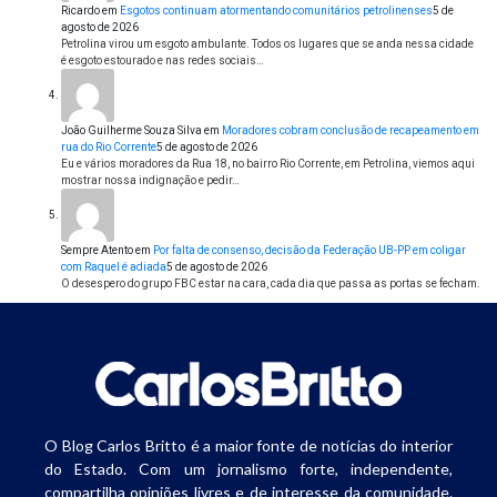
Ricardo
em
Esgotos continuam atormentando comunitários petrolinenses
5 de
agosto de 2026
Petrolina virou um esgoto ambulante. Todos os lugares que se anda nessa cidade
é esgoto estourado e nas redes sociais…
João Guilherme Souza Silva
em
Moradores cobram conclusão de recapeamento em
rua do Rio Corrente
5 de agosto de 2026
Eu e vários moradores da Rua 18, no bairro Rio Corrente, em Petrolina, viemos aqui
mostrar nossa indignação e pedir…
Sempre Atento
em
Por falta de consenso, decisão da Federação UB-PP em coligar
com Raquel é adiada
5 de agosto de 2026
O desespero do grupo FBC estar na cara, cada dia que passa as portas se fecham.
O Blog Carlos Britto é a maior fonte de notícias do interior
do Estado. Com um jornalismo forte, independente,
compartilha opiniões livres e de interesse da comunidade.