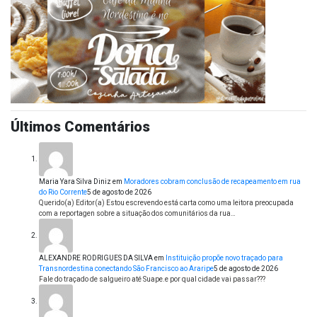
Últimos Comentários
Maria Yara Silva Diniz
em
Moradores cobram conclusão de recapeamento em rua
do Rio Corrente
5 de agosto de 2026
Querido(a) Editor(a) Estou escrevendo está carta como uma leitora preocupada
com a reportagen sobre a situação dos comunitários da rua…
ALEXANDRE RODRIGUES DA SILVA
em
Instituição propõe novo traçado para
Transnordestina conectando São Francisco ao Araripe
5 de agosto de 2026
Fale do traçado de salgueiro até Suape.e por qual cidade vai passar???