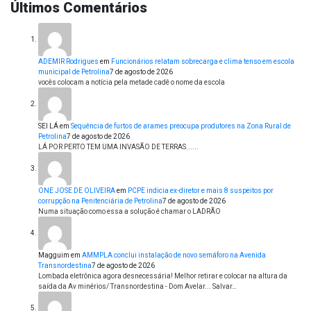
Últimos Comentários
ADEMIR Rodrigues
em
Funcionários relatam sobrecarga e clima tenso em escola
municipal de Petrolina
7 de agosto de 2026
vocês colocam a notícia pela metade cadê o nome da escola
SEI LÁ
em
Sequência de furtos de arames preocupa produtores na Zona Rural de
Petrolina
7 de agosto de 2026
LÁ POR PERTO TEM UMA INVASÃO DE TERRAS......
ONE JOSE DE OLIVEIRA
em
PCPE indicia ex-diretor e mais 8 suspeitos por
corrupção na Penitenciária de Petrolina
7 de agosto de 2026
Numa situação como essa a solução é chamar o LADRÃO
Magguim
em
AMMPLA conclui instalação de novo semáforo na Avenida
Transnordestina
7 de agosto de 2026
Lombada eletrônica agora desnecessária! Melhor retirar e colocar na altura da
saída da Av minérios/ Transnordestina - Dom Avelar... Salvar…