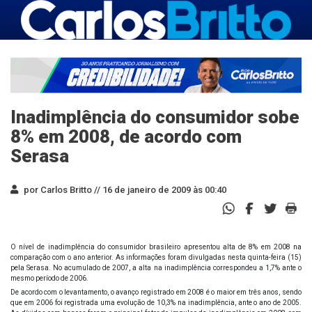
Inadimplência do consumidor sobe
8% em 2008, de acordo com
Serasa
por Carlos Britto //
16 de janeiro de 2009 às 00:40
O nível de inadimplência do consumidor brasileiro apresentou alta de 8% em 2008 na
comparação com o ano anterior. As informações foram divulgadas nesta quinta-feira (15)
pela Serasa. No acumulado de 2007, a alta na inadimplência correspondeu a 1,7% ante o
mesmo período de 2006.
De acordo com o levantamento, o avanço registrado em 2008 é o maior em três anos, sendo
que em 2006 foi registrada uma evolução de 10,3% na inadimplência, ante o ano de 2005.