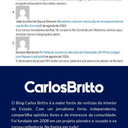
é esgoto estourado e nas redes sociais…
João Guilherme Souza Silva
em
Moradores cobram conclusão de recapeamento em
rua do Rio Corrente
5 de agosto de 2026
Eu e vários moradores da Rua 18, no bairro Rio Corrente, em Petrolina, viemos aqui
mostrar nossa indignação e pedir…
Sempre Atento
em
Por falta de consenso, decisão da Federação UB-PP em coligar
com Raquel é adiada
5 de agosto de 2026
O desespero do grupo FBC estar na cara, cada dia que passa as portas se fecham.
O Blog Carlos Britto é a maior fonte de notícias do interior
do Estado. Com um jornalismo forte, independente,
compartilha opiniões livres e de interesse da comunidade.
Foi fundado em 2008 em um projeto pioneiro e ousado e se
tornou referência. Na frente em tudo!