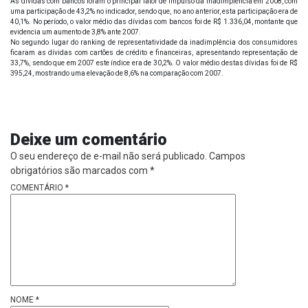
As dívidas com bancos foram o principal fator de impulso da inadimplência em 2008, com
uma participação de 43,2% no indicador, sendo que, no ano anterior, esta participação era de
40,1%. No período, o valor médio das dívidas com bancos foi de R$ 1.336,04, montante que
evidencia um aumento de 3,8% ante 2007.
No segundo lugar do ranking de representatividade da inadimplência dos consumidores
ficaram as dívidas com cartões de crédito e financeiras, apresentando representação de
33,7%, sendo que em 2007 este índice era de 30,2%. O valor médio destas dívidas foi de R$
395,24, mostrando uma elevação de 8,6% na comparação com 2007.
Deixe um comentário
O seu endereço de e-mail não será publicado.
Campos
obrigatórios são marcados com
*
COMENTÁRIO
*
NOME
*