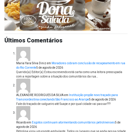
Últimos Comentários
Maria Yara Silva Diniz
em
Moradores cobram conclusão de recapeamento em rua
do Rio Corrente
5 de agosto de 2026
Querido(a) Editor(a) Estou escrevendo está carta como uma leitora preocupada
com a reportagen sobre a situação dos comunitários da rua…
ALEXANDRE RODRIGUES DA SILVA
em
Instituição propõe novo traçado para
Transnordestina conectando São Francisco ao Araripe
5 de agosto de 2026
Fale do traçado de salgueiro até Suape.e por qual cidade vai passar???
Ricardo
em
Esgotos continuam atormentando comunitários petrolinenses
5 de
agosto de 2026
Petrolina virou um esgoto ambulante. Todos os lugares que se anda nessa cidade