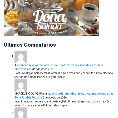
Últimos Comentários
A verdade
em
Ratos reaparecem na Orla de Petrolina e moradores cobram
providências
6 de agosto de 2026
Bom investigar melhor esta informação, pois ratos não tem hábito diurno, eles não
costumam sair da toca de dia, geralmente…
MARCELINO OLIVEIRA
em
Sequência de furtos de arames preocupa produtores na
Zona Rural de Petrolina
6 de agosto de 2026
Investimento em segurança não existe , Petrolina está jogado as cobras , facções
tomando conta e agente Policial falando que…