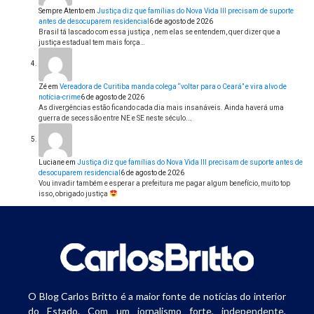
Sempre Atento
em
Justiça diz que famílias do Nova Vida III precisam de suporte
antes de desocuparem residencial
6 de agosto de 2026
Brasil tá lascado com essa justiça , nem elas se entendem, quer dizer que a
justiça estadual tem mais força…
Zé
em
Vereadora de Curitiba manda colega “voltar para o Ceará” e vira alvo de
notícia-crime
6 de agosto de 2026
As divergências estão ficando cada dia mais insanáveis. Ainda haverá uma
guerra de secessão entre NE e SE neste século.…
Luciane
em
Justiça diz que famílias do Nova Vida III precisam de suporte antes de
desocuparem residencial
6 de agosto de 2026
Vou invadir também e esperar a prefeitura me pagar algum benefício, muito top
isso, obrigado justiça
O Blog Carlos Britto é a maior fonte de notícias do interior
do Estado. Com um jornalismo forte, independente,