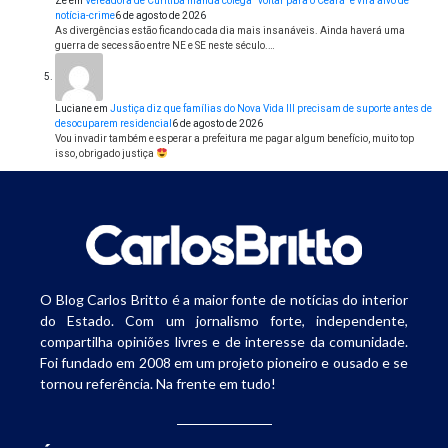
Zé
em
Vereadora de Curitiba manda colega “voltar para o Ceará” e vira alvo de
notícia-crime
6 de agosto de 2026
As divergências estão ficando cada dia mais insanáveis. Ainda haverá uma
guerra de secessão entre NE e SE neste século.…
Luciane
em
Justiça diz que famílias do Nova Vida III precisam de suporte antes de
desocuparem residencial
6 de agosto de 2026
Vou invadir também e esperar a prefeitura me pagar algum benefício, muito top
isso, obrigado justiça
O Blog Carlos Britto é a maior fonte de notícias do interior
do Estado. Com um jornalismo forte, independente,
compartilha opiniões livres e de interesse da comunidade.
Foi fundado em 2008 em um projeto pioneiro e ousado e se
tornou referência. Na frente em tudo!