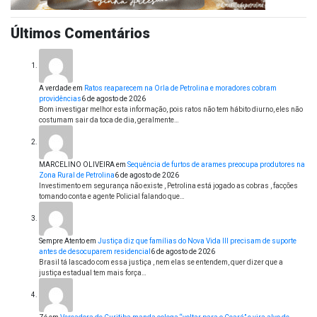
Últimos Comentários
A verdade
em
Ratos reaparecem na Orla de Petrolina e moradores cobram
providências
6 de agosto de 2026
Bom investigar melhor esta informação, pois ratos não tem hábito diurno, eles não
costumam sair da toca de dia, geralmente…
MARCELINO OLIVEIRA
em
Sequência de furtos de arames preocupa produtores na
Zona Rural de Petrolina
6 de agosto de 2026
Investimento em segurança não existe , Petrolina está jogado as cobras , facções
tomando conta e agente Policial falando que…
Sempre Atento
em
Justiça diz que famílias do Nova Vida III precisam de suporte
antes de desocuparem residencial
6 de agosto de 2026
Brasil tá lascado com essa justiça , nem elas se entendem, quer dizer que a
justiça estadual tem mais força…