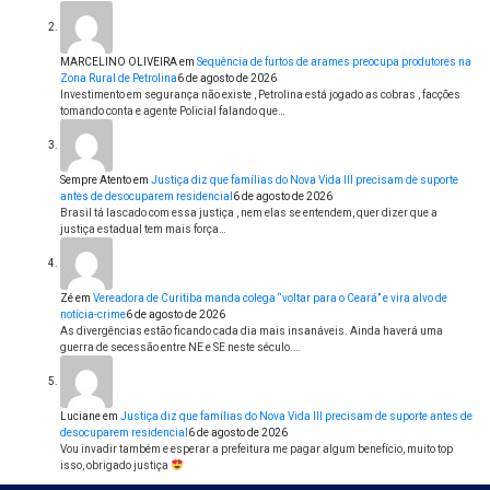
MARCELINO OLIVEIRA
em
Sequência de furtos de arames preocupa produtores na
Zona Rural de Petrolina
6 de agosto de 2026
Investimento em segurança não existe , Petrolina está jogado as cobras , facções
tomando conta e agente Policial falando que…
Sempre Atento
em
Justiça diz que famílias do Nova Vida III precisam de suporte
antes de desocuparem residencial
6 de agosto de 2026
Brasil tá lascado com essa justiça , nem elas se entendem, quer dizer que a
justiça estadual tem mais força…
Zé
em
Vereadora de Curitiba manda colega “voltar para o Ceará” e vira alvo de
notícia-crime
6 de agosto de 2026
As divergências estão ficando cada dia mais insanáveis. Ainda haverá uma
guerra de secessão entre NE e SE neste século.…
Luciane
em
Justiça diz que famílias do Nova Vida III precisam de suporte antes de
desocuparem residencial
6 de agosto de 2026
Vou invadir também e esperar a prefeitura me pagar algum benefício, muito top
isso, obrigado justiça