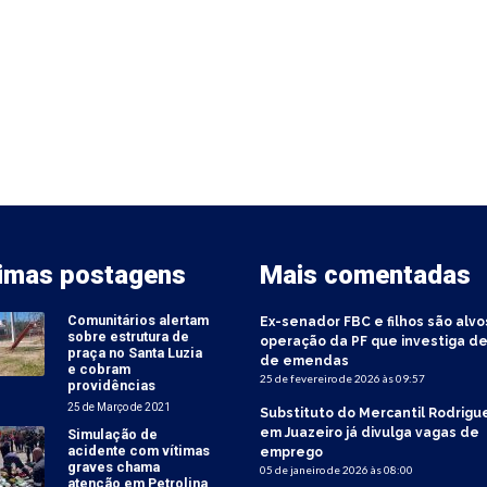
timas postagens
Mais comentadas
Comunitários alertam
Ex-senador FBC e filhos são alvo
sobre estrutura de
operação da PF que investiga de
praça no Santa Luzia
de emendas
e cobram
25 de fevereiro de 2026 às 09:57
providências
25 de Março de 2021
Substituto do Mercantil Rodrigu
em Juazeiro já divulga vagas de
Simulação de
acidente com vítimas
emprego
graves chama
05 de janeiro de 2026 às 08:00
atenção em Petrolina