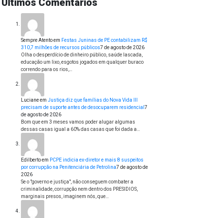
Últimos Comentários
Sempre Atento
em
Festas Juninas de PE contabilizam R$
310,7 milhões de recursos públicos
7 de agosto de 2026
Olha o desperdício de dinheiro público, saúde lascada,
educação um lixo, esgotos jogados em qualquer buraco
correndo para os rios,…
Luciane
em
Justiça diz que famílias do Nova Vida III
precisam de suporte antes de desocuparem residencial
7
de agosto de 2026
Bom que em 3 meses vamos poder alugar algumas
dessas casas igual a 60% das casas que foi dada a…
Edilberto
em
PCPE indicia ex-diretor e mais 8 suspeitos
por corrupção na Penitenciária de Petrolina
7 de agosto de
2026
Se o "governo e justiça", não conseguem combater a
criminalidade, corrupção nem dentro dos PRESIDIOS,
marginais presos, imaginem nós, que…