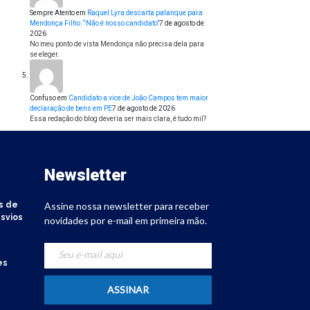
Sempre Atento
em
Raquel Lyra descarta palanque para
Mendonça Filho: “Não é nosso candidato”
7 de agosto de
2026
No meu ponto de vista Mendonça não precisa dela para
se eleger.
Confuso
em
Candidato a vice de João Campos tem maior
declaração de bens em PE
7 de agosto de 2026
Essa redação do blog deveria ser mais clara, é tudo mil?
Newsletter
s de
Assine nossa newsletter para receber
svios
novidades por e-mail em primeira mão.
es