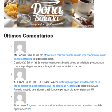
Últimos Comentários
Maria Yara Silva Diniz
em
Moradores cobram conclusão de recapeamento em rua
do Rio Corrente
5 de agosto de 2026
Querido(a) Editor(a) Estou escrevendo está carta como uma leitora preocupada
com a reportagen sobre a situação dos comunitários da rua…
ALEXANDRE RODRIGUES DA SILVA
em
Instituição propõe novo traçado para
Transnordestina conectando São Francisco ao Araripe
5 de agosto de 2026
Fale do traçado de salgueiro até Suape.e por qual cidade vai passar???
Ricardo
em
Esgotos continuam atormentando comunitários petrolinenses
5 de
agosto de 2026