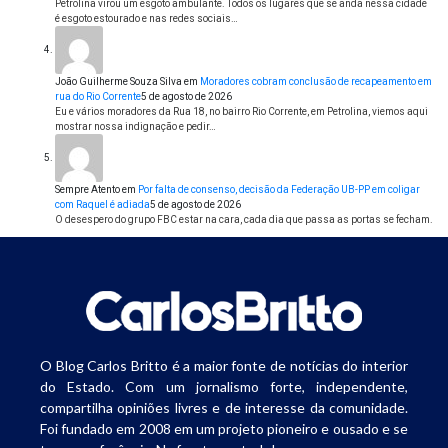
Petrolina virou um esgoto ambulante. Todos os lugares que se anda nessa cidade
é esgoto estourado e nas redes sociais…
João Guilherme Souza Silva
em
Moradores cobram conclusão de recapeamento em
rua do Rio Corrente
5 de agosto de 2026
Eu e vários moradores da Rua 18, no bairro Rio Corrente, em Petrolina, viemos aqui
mostrar nossa indignação e pedir…
Sempre Atento
em
Por falta de consenso, decisão da Federação UB-PP em coligar
com Raquel é adiada
5 de agosto de 2026
O desespero do grupo FBC estar na cara, cada dia que passa as portas se fecham.
O Blog Carlos Britto é a maior fonte de notícias do interior
do Estado. Com um jornalismo forte, independente,
compartilha opiniões livres e de interesse da comunidade.
Foi fundado em 2008 em um projeto pioneiro e ousado e se