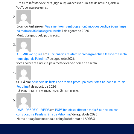
Brasil tá infestado de bets , liga a TV, vai acessar um site de notícias, abre o
YouTube aparece uma…
Eronildo Pinheiro
em
Vazamento em centro gastronômico desperdiça água limpa
há mais de 30 dias e gera revolta
7 de agosto de 2026
Muito obrigado pelo publicação.
ADEMIR Rodrigues
em
Funcionários relatam sobrecarga e clima tenso em escola
municipal de Petrolina
7 de agosto de 2026
vocês colocam a notícia pela metade cadê o nome da escola
SEI LÁ
em
Sequência de furtos de arames preocupa produtores na Zona Rural de
Petrolina
7 de agosto de 2026
LÁ POR PERTO TEM UMA INVASÃO DE TERRAS......
ONE JOSE DE OLIVEIRA
em
PCPE indicia ex-diretor e mais 8 suspeitos por
corrupção na Penitenciária de Petrolina
7 de agosto de 2026
Numa situação como essa a solução é chamar o LADRÃO