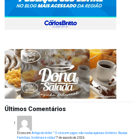
Últimos Comentários
Elizeu
em
Artigo do leitor: ” O vício em jogos não rouba apenas dinheiro. Rouba
Famílias, histórias e vidas”
7 de agosto de 2026