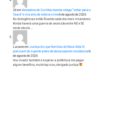
Zé
em
Vereadora de Curitiba manda colega “voltar para o
Ceará” e vira alvo de notícia-crime
6 de agosto de 2026
As divergências estão ficando cada dia mais insanáveis.
Ainda haverá uma guerra de secessão entre NE e SE
neste século.…
Luciane
em
Justiça diz que famílias do Nova Vida III
precisam de suporte antes de desocuparem residencial
6
de agosto de 2026
Vou invadir também e esperar a prefeitura me pagar
algum benefício, muito top isso, obrigado justiça