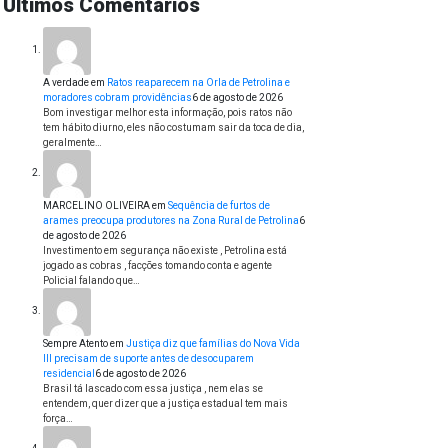
Últimos Comentários
A verdade
em
Ratos reaparecem na Orla de Petrolina e
moradores cobram providências
6 de agosto de 2026
Bom investigar melhor esta informação, pois ratos não
tem hábito diurno, eles não costumam sair da toca de dia,
geralmente…
MARCELINO OLIVEIRA
em
Sequência de furtos de
arames preocupa produtores na Zona Rural de Petrolina
6
de agosto de 2026
Investimento em segurança não existe , Petrolina está
jogado as cobras , facções tomando conta e agente
Policial falando que…
Sempre Atento
em
Justiça diz que famílias do Nova Vida
III precisam de suporte antes de desocuparem
residencial
6 de agosto de 2026
Brasil tá lascado com essa justiça , nem elas se
entendem, quer dizer que a justiça estadual tem mais
força…