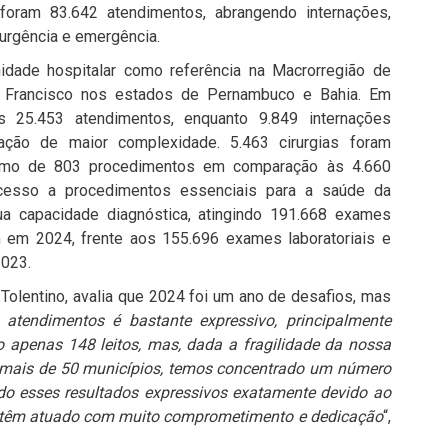
foram 83.642 atendimentos, abrangendo internações,
urgência e emergência.
idade hospitalar como referência na Macrorregião de
 Francisco nos estados de Pernambuco e Bahia. Em
os 25.453 atendimentos, enquanto 9.849 internações
ação de maior complexidade. 5.463 cirurgias foram
cimo de 803 procedimentos em comparação às 4.660
 acesso a procedimentos essenciais para a saúde da
a capacidade diagnóstica, atingindo 191.668 exames
 em 2024, frente aos 155.696 exames laboratoriais e
023.
 Tolentino, avalia que 2024 foi um ano de desafios, mas
atendimentos é bastante expressivo, principalmente
o apenas 148 leitos, mas, dada a fragilidade da nossa
 mais de 50 municípios, temos concentrado um número
do esses resultados expressivos exatamente devido ao
e têm atuado com muito comprometimento e dedicação
“,