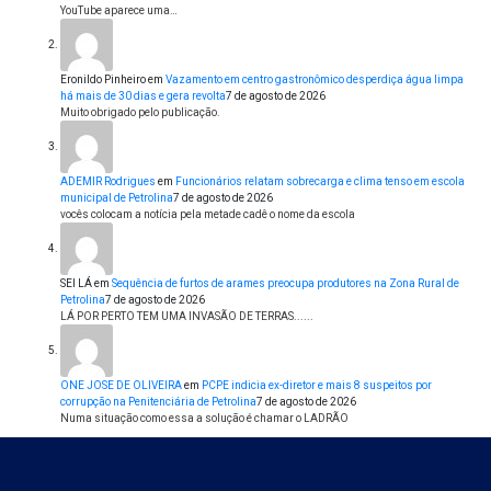
YouTube aparece uma…
Eronildo Pinheiro
em
Vazamento em centro gastronômico desperdiça água limpa
há mais de 30 dias e gera revolta
7 de agosto de 2026
Muito obrigado pelo publicação.
ADEMIR Rodrigues
em
Funcionários relatam sobrecarga e clima tenso em escola
municipal de Petrolina
7 de agosto de 2026
vocês colocam a notícia pela metade cadê o nome da escola
SEI LÁ
em
Sequência de furtos de arames preocupa produtores na Zona Rural de
Petrolina
7 de agosto de 2026
LÁ POR PERTO TEM UMA INVASÃO DE TERRAS......
ONE JOSE DE OLIVEIRA
em
PCPE indicia ex-diretor e mais 8 suspeitos por
corrupção na Penitenciária de Petrolina
7 de agosto de 2026
Numa situação como essa a solução é chamar o LADRÃO