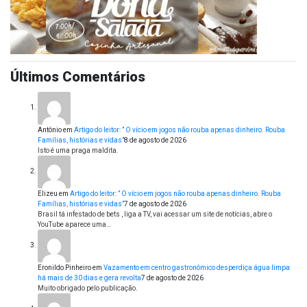
Últimos Comentários
Antônio
em
Artigo do leitor: ” O vício em jogos não rouba apenas dinheiro. Rouba
Famílias, histórias e vidas”
8 de agosto de 2026
Isto é uma praga maldita.
Elizeu
em
Artigo do leitor: ” O vício em jogos não rouba apenas dinheiro. Rouba
Famílias, histórias e vidas”
7 de agosto de 2026
Brasil tá infestado de bets , liga a TV, vai acessar um site de notícias, abre o
YouTube aparece uma…
Eronildo Pinheiro
em
Vazamento em centro gastronômico desperdiça água limpa
há mais de 30 dias e gera revolta
7 de agosto de 2026
Muito obrigado pelo publicação.