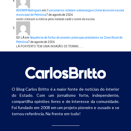
ADEMIR Rodrigues
em
Funcionários relatam sobrecarga e clima tenso em escola
municipal de Petrolina
7 de agosto de 2026
vocês colocam a notícia pela metade cadê o nome da escola
SEI LÁ
em
Sequência de furtos de arames preocupa produtores na Zona Rural de
Petrolina
7 de agosto de 2026
LÁ POR PERTO TEM UMA INVASÃO DE TERRAS......
O Blog Carlos Britto é a maior fonte de notícias do interior
do Estado. Com um jornalismo forte, independente,
compartilha opiniões livres e de interesse da comunidade.
Foi fundado em 2008 em um projeto pioneiro e ousado e se
tornou referência. Na frente em tudo!