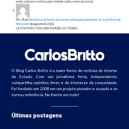
vocês colocam a notícia pela metade cadê o nome da escola
SEI LÁ
em
Sequência de furtos de arames preocupa produtores na Zona Rural de
Petrolina
7 de agosto de 2026
LÁ POR PERTO TEM UMA INVASÃO DE TERRAS......
O Blog Carlos Britto é a maior fonte de notícias do interior
do Estado. Com um jornalismo forte, independente,
compartilha opiniões livres e de interesse da comunidade.
Foi fundado em 2008 em um projeto pioneiro e ousado e se
tornou referência. Na frente em tudo!
Últimas postagens