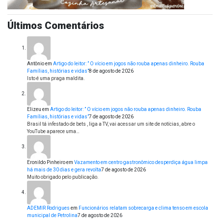
Últimos Comentários
Antônio
em
Artigo do leitor: ” O vício em jogos não rouba apenas dinheiro. Rouba
Famílias, histórias e vidas”
8 de agosto de 2026
Isto é uma praga maldita.
Elizeu
em
Artigo do leitor: ” O vício em jogos não rouba apenas dinheiro. Rouba
Famílias, histórias e vidas”
7 de agosto de 2026
Brasil tá infestado de bets , liga a TV, vai acessar um site de notícias, abre o
YouTube aparece uma…
Eronildo Pinheiro
em
Vazamento em centro gastronômico desperdiça água limpa
há mais de 30 dias e gera revolta
7 de agosto de 2026
Muito obrigado pelo publicação.
ADEMIR Rodrigues
em
Funcionários relatam sobrecarga e clima tenso em escola
municipal de Petrolina
7 de agosto de 2026