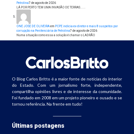
Petrolina
7 de agosto de 2026
LÁ POR PERTO TEM UMA INVASÃO DE TERRAS......
ONE JOSE DE OLIVEIRA
em
PCPE indicia ex-diretor e mais 8 suspeitos por
corrupção na Penitenciária de Petrolina
7 de agosto de 2026
Numa situação como essa a solução é chamar o LADRÃO
O Blog Carlos Britto é a maior fonte de notícias do interior
do Estado. Com um jornalismo forte, independente,
compartilha opiniões livres e de interesse da comunidade.
Foi fundado em 2008 em um projeto pioneiro e ousado e se
tornou referência. Na frente em tudo!
Últimas postagens