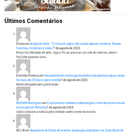
Últimos Comentários
Elizeu
em
Artigo do leitor: ” O vício em jogos não rouba apenas dinheiro. Rouba
Famílias, histórias e vidas”
7 de agosto de 2026
Brasil tá infestado de bets , liga a TV, vai acessar um site de notícias, abre o
YouTube aparece uma…
Eronildo Pinheiro
em
Vazamento em centro gastronômico desperdiça água limpa
há mais de 30 dias e gera revolta
7 de agosto de 2026
Muito obrigado pelo publicação.
ADEMIR Rodrigues
em
Funcionários relatam sobrecarga e clima tenso em escola
municipal de Petrolina
7 de agosto de 2026
vocês colocam a notícia pela metade cadê o nome da escola
SEI LÁ
em
Sequência de furtos de arames preocupa produtores na Zona Rural de